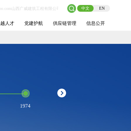
中文
EN
卓越人才
党建护航
供应链管理
信息公开
士后工作站
人才理念
职业成长
校园招聘
社会招聘
招聘动态
党建在线
教育实践
供应链介绍
供应链合作
基本信息
管理架构
人事薪酬
经营成果
重大事项
1974
1982