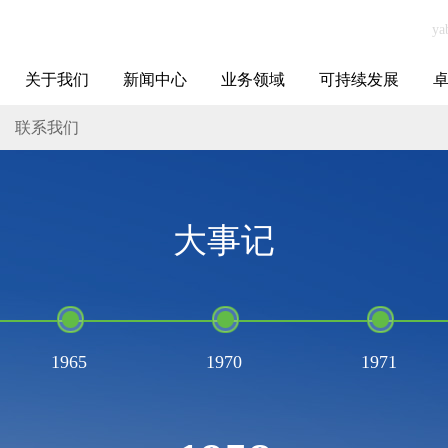
关于我们
新闻中心
业务领域
可持续发展
集团介绍
全球布局
发展历程
资源资质
联系我们
yabo.com山西广
媒体聚焦
智能电网
智慧能源
智慧城市
招标信息
ESG报告
博
联系我们
威建筑工程有限
公司新闻
大事记
1965
1970
1971