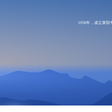
1958
年，成立莱阳