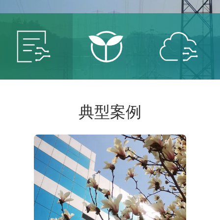
智能
智慧
智慧
典型案例
电网
能源
城市
服务智
保卫青
建设智
能电网
山绿水
慧城市
共创低
共建美
共享智
碳未来
丽中国
能生活