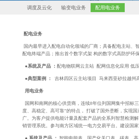
调度及云化
输变电业务
配用电业务
配电业务
国内最早进入配电自动化领域的厂商；具备配电主站、智
配电终端产品；推出首个数字式架 构的数字式高防护环
●
系统及产品 ：
配电物联网云主站 配网信息化应用 低
●
典型案例 ：
吉林四区云主站项目 马来西亚砂拉越州
用电业务
国网和南网的核心供货商，连续8年位列国网集中招标三
度、高稳定、高可靠”的特点， 打破了国外垄断，实现国
广。为客户提供电能计量及配套产品的全系列智慧检测解决
销管理系统。参与南方区域统一电力交易平台。建设国家
●
系统及产品 ：
智能电能表、国产化关口表、碳表、高压