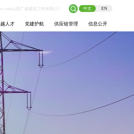
中文
EN
卓越人才
党建护航
供应链管理
信息公开
士后工作站
人才理念
职业成长
校园招聘
社会招聘
招聘动态
党建在线
教育实践
供应链介绍
供应链合作
基本信息
管理架构
人事薪酬
经营成果
重大事项