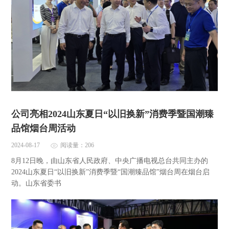
公司亮相2024山东夏日“以旧换新”消费季暨国潮臻
品馆烟台周活动
2024-08-17
阅读量：206
8月12日晚，由山东省人民政府、中央广播电视总台共同主办的
2024山东夏日“以旧换新”消费季暨“国潮臻品馆”烟台周在烟台启
动。山东省委书