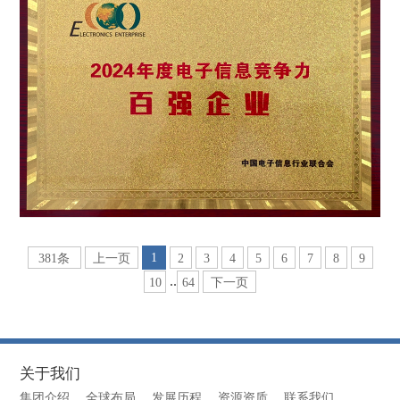
1
381条
上一页
2
3
4
5
6
7
8
9
..
10
64
下一页
关于我们
集团介绍
全球布局
发展历程
资源资质
联系我们