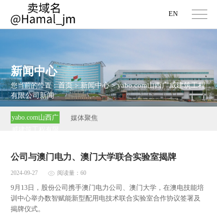
EN
新闻中心
首页
新闻中心
yabo.com山西广威建筑工程
您当前的位置：
>
>
有限公司新闻
yabo.com山西广
媒体聚焦
威建筑工程有限
公司新闻
公司与澳门电力、澳门大学联合实验室揭牌
2024-09-27
阅读量：60
9月13日，股份公司携手澳门电力公司、澳门大学，在澳电技能培
训中心举办数智赋能新型配用电技术联合实验室合作协议签署及
揭牌仪式。